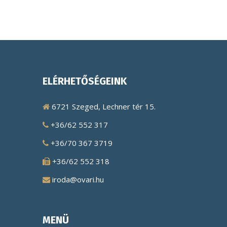
ELÉRHETŐSÉGEINK
6721 Szeged, Lechner tér 15.
+36/62 552 317
+36/70 367 3719
+36/62 552 318
iroda@ovari.hu
MENÜ