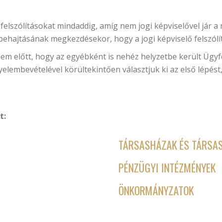
elszólításokat mindaddig, amíg nem jogi képviselővel jár a 
s behajtásának megkezdésekor, hogy a jogi képviselő felszólít
zem előtt, hogy az egyébként is nehéz helyzetbe került Ü
gyelembevételével körültekintően választjuk ki az első lépé
t:
TÁRSASHÁZAK ÉS TÁRSA
PÉNZÜGYI INTÉZMÉNYEK
ÖNKORMÁNYZATOK