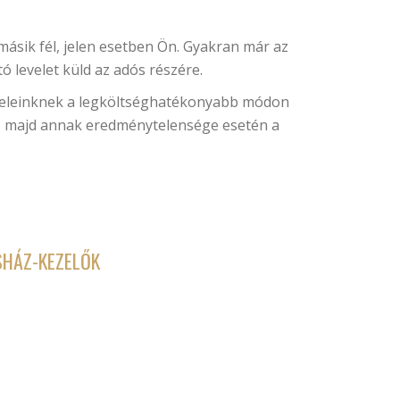
másik fél, jelen esetben Ön. Gyakran már az
ó levelet küld az adós részére.
gyfeleinknek a legköltséghatékonyabb módon
st, majd annak eredménytelensége esetén a
SHÁZ-KEZELŐK