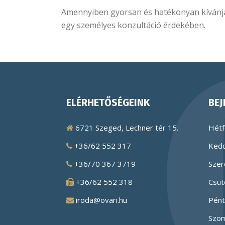
Amennyiben gyorsan és hatékonyan kívánja
egy személyes konzultáció érdekében.
ELÉRHETŐSÉGEINK
BEJ
6721 Szeged, Lechner tér 15.
Hétf
+36/62 552 317
Kedd
+36/70 367 3719
Szer
+36/62 552 318
Csüt
iroda@ovari.hu
Pént
Szom